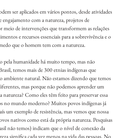
dem ser aplicados em vários pontos, desde atividades 
de engajamento com a natureza, projetos de 
 por meio de intervenções que transformem as relações 
limentos e recursos essenciais para a sobrevivência e o 
e medo que o homem tem com a natureza. 
do pela humanidade há muito tempo, mas não 
Brasil, temos mais de 300 etnias indígenas que 
 o ambiente natural. Não estamos dizendo que temos 
s diferentes, mas porque não podemos aprender um 
 natureza? Como eles têm feito para preservar essa 
mos no mundo moderno? Muitos povos indígenas já 
aís um exemplo de resistência, mas vemos que nossa 
ovos nativos como está da própria natureza. Pesquisas 
sil não temos) indicam que o nível de conexão da 
reza significa cada vez menos na vida das pessoas. No 