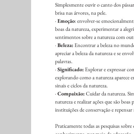
Simplesmente ouvir o canto dos pássaros
brisa nas árvores, na pele.
· 
Emoção
: envolver-se emocionalmente
boas da natureza, experimentar a alegri
sentimentos sobre a natureza com outr
· 
Beleza:
 Encontrar a beleza no mund
apreciar a beleza da natureza e se envo
palavras.
· 
Significado:
 Explorar e expressar co
explorando como a natureza aparece em 
sinais e ciclos da natureza.
· 
Compaixão:
 Cuidar da natureza. Si
natureza e realizar ações que são boas p
instituições de conservação e repensa
Praticamente todas as pesquisas sobre
conhecimento, por meio da educação. 