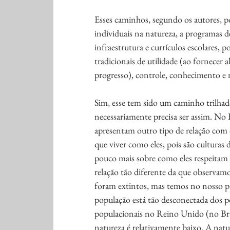
Esses caminhos, segundo os autores, po
individuais na natureza, a programas 
infraestrutura e currículos escolares,
tradicionais de utilidade (ao fornecer a
progresso), controle, conhecimento 
Sim, esse tem sido um caminho trilha
necessariamente precisa ser assim. No 
apresentam outro tipo de relação com
que viver como eles, pois são cultura
pouco mais sobre como eles respeitam a
relação tão diferente da que observa
foram extintos, mas temos no nosso p
população está tão desconectada dos p
populacionais no Reino Unido (no Bra
natureza é relativamente baixo. A natu