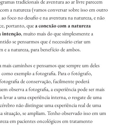
gramas tradicionais de aventura ao ar livre parecem 
com a natureza (vamos conversar sobre isso em outro 
ao foco no desafio e na aventura na natureza, e não 
ce, portanto, que 
a conexão com a natureza 
a intenção
, muito mais do que simplesmente a 
entido se pensarmos que é necessário criar um 
 e a natureza, para benefício de ambos.
u mais caminhos e pensamos que sempre um deles 
como exemplo a fotografia. Para o fotógrafo, 
 fotografia de conservação, facilmente poderá 
uem observa a fotografia, a experiência pode ser mais 
m levar a uma experiência interna, o resgate de uma 
érebro não distingue uma experiência real de uma 
ssa situação, se ampliam. Tenho observado isso em um 
ureza em pacientes oncológicos em tratamento 